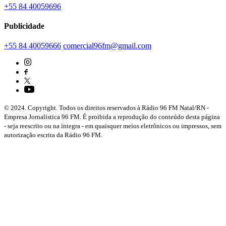
+55 84 40059696
Publicidade
+55 84 40059666
comercial96fm@gmail.com
© 2024. Copyright. Todos os direitos reservados à Rádio 96 FM Natal/RN -
Empresa Jornalística 96 FM. É proibida a reprodução do conteúdo desta página
- seja reescrito ou na íntegra - em quaisquer meios eletrônicos ou impressos, sem
autorização escrita da Rádio 96 FM.