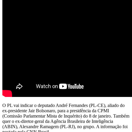
O PL vai indicar o deputado André Fernandes (PL-CE), aliado do
ex-presidente Jair Bolsonaro, para a presidência da CPMI
(Comissão Parlamentar Mista de Inquérito) do 8 de janeiro. Também
quer o ex-diretor-geral da Agência Brasileira de Inteligência
(ABIN), Alexandre Ramagem (PL-RJ), no grupo. A informação foi
postada pela CNN Brasil.