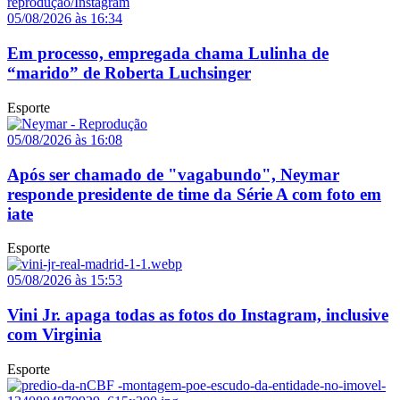
05/08/2026 às 16:34
Em processo, empregada chama Lulinha de
“marido” de Roberta Luchsinger
Esporte
05/08/2026 às 16:08
Após ser chamado de "vagabundo", Neymar
responde presidente de time da Série A com foto em
iate
Esporte
05/08/2026 às 15:53
Vini Jr. apaga todas as fotos do Instagram, inclusive
com Virginia
Esporte