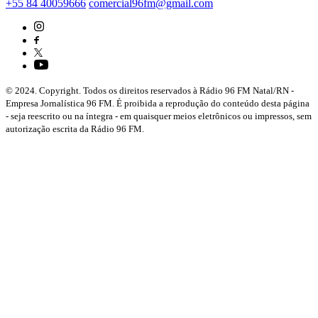
+55 84 40059666
comercial96fm@gmail.com
© 2024. Copyright. Todos os direitos reservados à Rádio 96 FM Natal/RN -
Empresa Jornalística 96 FM. É proibida a reprodução do conteúdo desta página
- seja reescrito ou na íntegra - em quaisquer meios eletrônicos ou impressos, sem
autorização escrita da Rádio 96 FM.