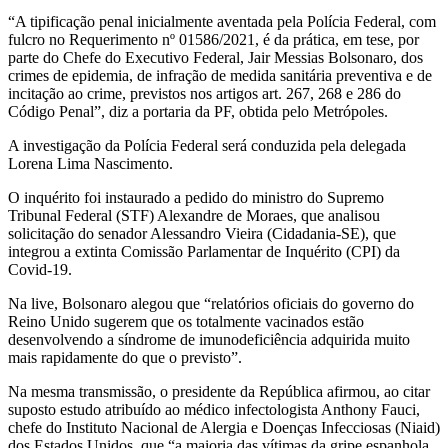
“A tipificação penal inicialmente aventada pela Polícia Federal, com
fulcro no Requerimento nº 01586/2021, é da prática, em tese, por
parte do Chefe do Executivo Federal, Jair Messias Bolsonaro, dos
crimes de epidemia, de infração de medida sanitária preventiva e de
incitação ao crime, previstos nos artigos art. 267, 268 e 286 do
Código Penal”, diz a portaria da PF, obtida pelo Metrópoles.
A investigação da Polícia Federal será conduzida pela delegada
Lorena Lima Nascimento.
O inquérito foi instaurado a pedido do ministro do Supremo
Tribunal Federal (STF) Alexandre de Moraes, que analisou
solicitação do senador Alessandro Vieira (Cidadania-SE), que
integrou a extinta Comissão Parlamentar de Inquérito (CPI) da
Covid-19.
Na live, Bolsonaro alegou que “relatórios oficiais do governo do
Reino Unido sugerem que os totalmente vacinados estão
desenvolvendo a síndrome de imunodeficiência adquirida muito
mais rapidamente do que o previsto”.
Na mesma transmissão, o presidente da República afirmou, ao citar
suposto estudo atribuído ao médico infectologista Anthony Fauci,
chefe do Instituto Nacional de Alergia e Doenças Infecciosas (Niaid)
dos Estados Unidos, que “a maioria das vítimas da gripe espanhola