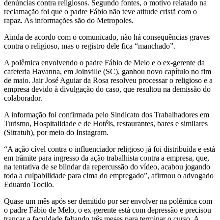
denúncias contra religiosos. Segundo fontes, o motivo relatado na
reclamação foi que o padre Fábio não teve atitude cristã com o
rapaz. As informações são do Metropoles.
Ainda de acordo com o comunicado, não há consequências graves
contra o religioso, mas o registro dele fica “manchado”.
A polêmica envolvendo o padre Fábio de Melo e o ex-gerente da
cafeteria Havanna, em Joinville (SC), ganhou novo capítulo no fim
de maio. Jair José Aguiar da Rosa resolveu processar o religioso e a
empresa devido à divulgação do caso, que resultou na demissão do
colaborador.
A informação foi confirmada pelo Sindicato dos Trabalhadores em
Turismo, Hospitalidade e de Hotéis, restaurantes, bares e similares
(Sitratuh), por meio do Instagram.
“A ação cível contra o influenciador religioso já foi distribuída e está
em trâmite para ingresso da ação trabalhista contra a empresa, que,
na tentativa de se blindar da repercussão do vídeo, acabou jogando
toda a culpabilidade para cima do empregado”, afirmou o advogado
Eduardo Tocilo.
Quase um mês após ser demitido por ser envolver na polêmica com
o padre Fábio de Melo, o ex-gerente está com depressão e precisou
trancar a faculdade faltando três meses para terminar o curso. A