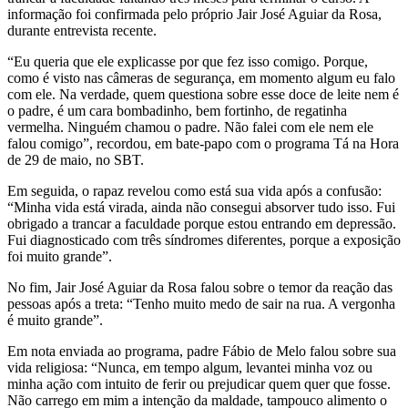
informação foi confirmada pelo próprio Jair José Aguiar da Rosa,
durante entrevista recente.
“Eu queria que ele explicasse por que fez isso comigo. Porque,
como é visto nas câmeras de segurança, em momento algum eu falo
com ele. Na verdade, quem questiona sobre esse doce de leite nem é
o padre, é um cara bombadinho, bem fortinho, de regatinha
vermelha. Ninguém chamou o padre. Não falei com ele nem ele
falou comigo”, recordou, em bate-papo com o programa Tá na Hora
de 29 de maio, no SBT.
Em seguida, o rapaz revelou como está sua vida após a confusão:
“Minha vida está virada, ainda não consegui absorver tudo isso. Fui
obrigado a trancar a faculdade porque estou entrando em depressão.
Fui diagnosticado com três síndromes diferentes, porque a exposição
foi muito grande”.
No fim, Jair José Aguiar da Rosa falou sobre o temor da reação das
pessoas após a treta: “Tenho muito medo de sair na rua. A vergonha
é muito grande”.
Em nota enviada ao programa, padre Fábio de Melo falou sobre sua
vida religiosa: “Nunca, em tempo algum, levantei minha voz ou
minha ação com intuito de ferir ou prejudicar quem quer que fosse.
Não carrego em mim a intenção da maldade, tampouco alimento o