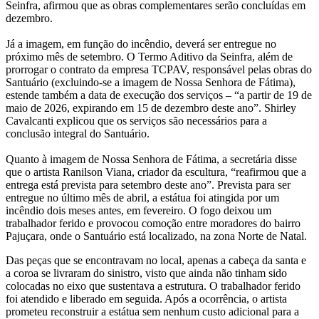
Seinfra, afirmou que as obras complementares serão concluídas em
dezembro.
Já a imagem, em função do incêndio, deverá ser entregue no
próximo mês de setembro. O Termo Aditivo da Seinfra, além de
prorrogar o contrato da empresa TCPAV, responsável pelas obras do
Santuário (excluindo-se a imagem de Nossa Senhora de Fátima),
estende também a data de execução dos serviços – “a partir de 19 de
maio de 2026, expirando em 15 de dezembro deste ano”. Shirley
Cavalcanti explicou que os serviços são necessários para a
conclusão integral do Santuário.
Quanto à imagem de Nossa Senhora de Fátima, a secretária disse
que o artista Ranilson Viana, criador da escultura, “reafirmou que a
entrega está prevista para setembro deste ano”. Prevista para ser
entregue no último mês de abril, a estátua foi atingida por um
incêndio dois meses antes, em fevereiro. O fogo deixou um
trabalhador ferido e provocou comoção entre moradores do bairro
Pajuçara, onde o Santuário está localizado, na zona Norte de Natal.
Das peças que se encontravam no local, apenas a cabeça da santa e
a coroa se livraram do sinistro, visto que ainda não tinham sido
colocadas no eixo que sustentava a estrutura. O trabalhador ferido
foi atendido e liberado em seguida. Após a ocorrência, o artista
prometeu reconstruir a estátua sem nenhum custo adicional para a