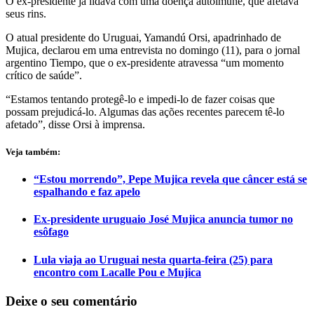
O ex-presidente já lidava com uma doença autoimune, que afetava
seus rins.
O atual presidente do Uruguai, Yamandú Orsi, apadrinhado de
Mujica, declarou em uma entrevista no domingo (11), para o jornal
argentino Tiempo, que o ex-presidente atravessa “um momento
crítico de saúde”.
“Estamos tentando protegê-lo e impedi-lo de fazer coisas que
possam prejudicá-lo. Algumas das ações recentes parecem tê-lo
afetado”, disse Orsi à imprensa.
Veja também:
“Estou morrendo”, Pepe Mujica revela que câncer está se
espalhando e faz apelo
Ex-presidente uruguaio José Mujica anuncia tumor no
esôfago
Lula viaja ao Uruguai nesta quarta-feira (25) para
encontro com Lacalle Pou e Mujica
Deixe o seu comentário