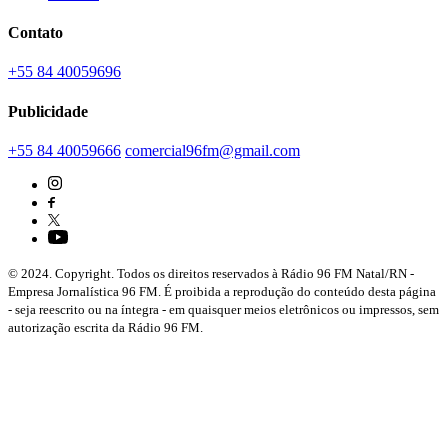
Contato
+55 84 40059696
Publicidade
+55 84 40059666
comercial96fm@gmail.com
© 2024. Copyright. Todos os direitos reservados à Rádio 96 FM Natal/RN -
Empresa Jornalística 96 FM. É proibida a reprodução do conteúdo desta página
- seja reescrito ou na íntegra - em quaisquer meios eletrônicos ou impressos, sem
autorização escrita da Rádio 96 FM.