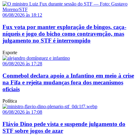
06/08/2026 às 18:12
Fux vota por manter exploração de bingos, caça-
níqueis e jogo do bicho como contravenção, mas
julgamento no STF é interrompido
Esporte
06/08/2026 às 17:28
Conmebol declara apoio a Infantino em meio à crise
na Fifa e rejeita mudanças fora dos mecanismos
oficiais
Política
06/08/2026 às 17:08
Flávio Dino pede vista e suspende julgamento do
STF sobre jogos de azar