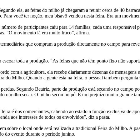
Segundo ela, as feiras do milho já chegaram a reunir cerca de 40 barra
o. Para você ter noção, meu bisavô vendeu nesta feira. Era um movime
número de participantes caiu para 14 famílias, cada uma responsável po
s. “O movimento lá era muito fraco”, afirma.
intermediários que compram a produção diretamente no campo para reve
a escoar toda a produção. “As feiras que não têm ponto fixo não suport
rdo com a agricultora, ela recebe diariamente dezenas de mensagens e 
ra do Milho. Quando a gente está na feira, o pessoal também pergunta se
perdas. Segundo Beatriz, parte da produção está secando no campo por f
do o milho secar. O milho secou no pé. É um prejuízo muito grande tant
feira é dos comerciantes, cabendo ao estado a função exclusiva de apo
enda aos interesses de todos os envolvidos”, diz a pasta.
nem sobre o local onde será realizada a tradicional Feira do Milho. A 
ção do evento durante o período junino.