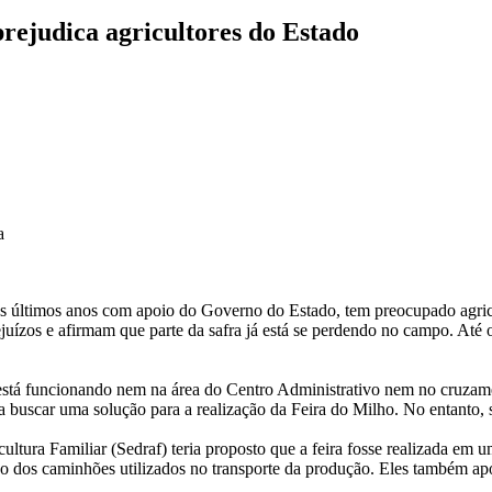
prejudica agricultores do Estado
a
 nos últimos anos com apoio do Governo do Estado, tem preocupado agric
ejuízos e afirmam que parte da safra já está se perdendo no campo. At
o está funcionando nem na área do Centro Administrativo nem no cruza
ara buscar uma solução para a realização da Feira do Milho. No entanto
ltura Familiar (Sedraf) teria proposto que a feira fosse realizada em 
ção dos caminhões utilizados no transporte da produção. Eles também a