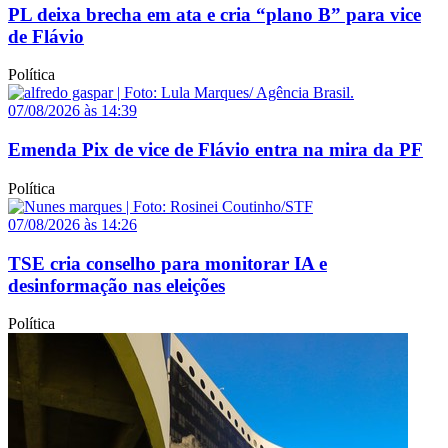
PL deixa brecha em ata e cria “plano B” para vice
de Flávio
Política
07/08/2026 às 14:39
Emenda Pix de vice de Flávio entra na mira da PF
Política
07/08/2026 às 14:26
TSE cria conselho para monitorar IA e
desinformação nas eleições
Política