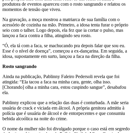
produtora de eventos apareceu com o rosto sangrando e relatou os
momentos de tensão que viveu.
Na gravação, a moça mostrou a matriarca de sua família com o
acessório de cozinha na mão. Primeiro, a idosa tenta furar o próprio
seio com o talher. Logo depois, ela fez que ia cortar o pulso, mas
lançou a faca contra a filha, atingindo seu rosto.
“Ó, ela tá com a faca, se machucando pra depois falar que sou eu.
Esse é o nível de doença”, começou a ex-dançarina. Em seguida, a
idosa, supostamente em surto, lançou a faca na direção da filha.
Rosto sangrando
Ainda na publicação, Pablinny Faleiro Pedersoli revela que foi
atingida: “Ela tacou a faca na minha cara, gente, olha isso.
[Chorando] olha a minha cara, estou cuspindo sangue”, desabafou
ela.
Pablinny explicou que a relação das duas é conturbada. A mãe seria
usuária de crack e viciada em álcool. A própria genitora admitiu à
polícia que é usuária de álcool e de entorpecentes e que consumiu
bebida alcoólica na noite do crime.
O nome da mulher não foi divulgado porque o caso está em segredo