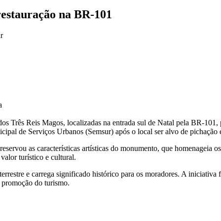
restauração na BR-101
a
os Três Reis Magos, localizadas na entrada sul de Natal pela BR-101, p
nicipal de Serviços Urbanos (Semsur) após o local ser alvo de pichação 
preservou as características artísticas do monumento, que homenageia o
alor turístico e cultural.
restre e carrega significado histórico para os moradores. A iniciativa
a promoção do turismo.