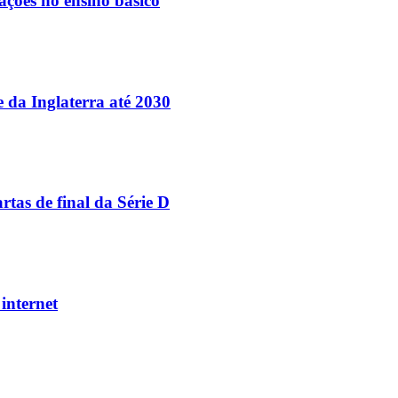
ações no ensino básico
e da Inglaterra até 2030
tas de final da Série D
internet