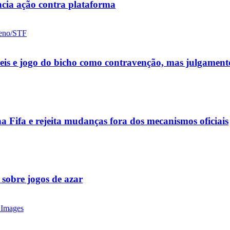
cia ação contra plataforma
ueis e jogo do bicho como contravenção, mas julgamen
a Fifa e rejeita mudanças fora dos mecanismos oficiais
 sobre jogos de azar