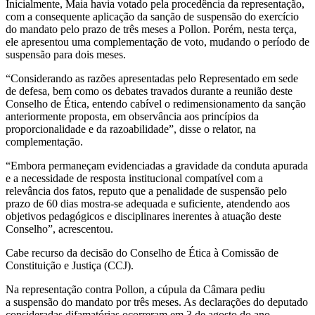
Inicialmente, Maia havia votado pela procedência da representação,
com a consequente aplicação da sanção de suspensão do exercício
do mandato pelo prazo de três meses a Pollon. Porém, nesta terça,
ele apresentou uma complementação de voto, mudando o período de
suspensão para dois meses.
“Considerando as razões apresentadas pelo Representado em sede
de defesa, bem como os debates travados durante a reunião deste
Conselho de Ética, entendo cabível o redimensionamento da sanção
anteriormente proposta, em observância aos princípios da
proporcionalidade e da razoabilidade”, disse o relator, na
complementação.
“Embora permaneçam evidenciadas a gravidade da conduta apurada
e a necessidade de resposta institucional compatível com a
relevância dos fatos, reputo que a penalidade de suspensão pelo
prazo de 60 dias mostra-se adequada e suficiente, atendendo aos
objetivos pedagógicos e disciplinares inerentes à atuação deste
Conselho”, acrescentou.
Cabe recurso da decisão do Conselho de Ética à Comissão de
Constituição e Justiça (CCJ).
Na representação contra Pollon, a cúpula da Câmara pediu
a suspensão do mandato por três meses. As declarações do deputado
consideradas difamatórias ocorreram em 3 de agosto do ano