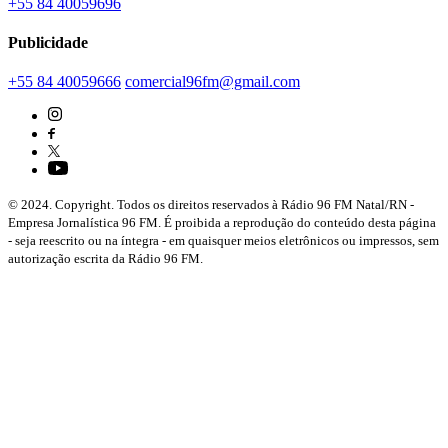
+55 84 40059696
Publicidade
+55 84 40059666
comercial96fm@gmail.com
© 2024. Copyright. Todos os direitos reservados à Rádio 96 FM Natal/RN -
Empresa Jornalística 96 FM. É proibida a reprodução do conteúdo desta página
- seja reescrito ou na íntegra - em quaisquer meios eletrônicos ou impressos, sem
autorização escrita da Rádio 96 FM.