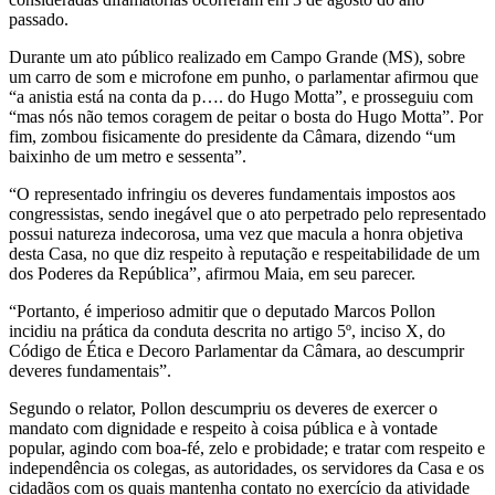
passado.
Durante um ato público realizado em Campo Grande (MS), sobre
um carro de som e microfone em punho, o parlamentar afirmou que
“a anistia está na conta da p…. do Hugo Motta”, e prosseguiu com
“mas nós não temos coragem de peitar o bosta do Hugo Motta”. Por
fim, zombou fisicamente do presidente da Câmara, dizendo “um
baixinho de um metro e sessenta”.
“O representado infringiu os deveres fundamentais impostos aos
congressistas, sendo inegável que o ato perpetrado pelo representado
possui natureza indecorosa, uma vez que macula a honra objetiva
desta Casa, no que diz respeito à reputação e respeitabilidade de um
dos Poderes da República”, afirmou Maia, em seu parecer.
“Portanto, é imperioso admitir que o deputado Marcos Pollon
incidiu na prática da conduta descrita no artigo 5º, inciso X, do
Código de Ética e Decoro Parlamentar da Câmara, ao descumprir
deveres fundamentais”.
Segundo o relator, Pollon descumpriu os deveres de exercer o
mandato com dignidade e respeito à coisa pública e à vontade
popular, agindo com boa-fé, zelo e probidade; e tratar com respeito e
independência os colegas, as autoridades, os servidores da Casa e os
cidadãos com os quais mantenha contato no exercício da atividade