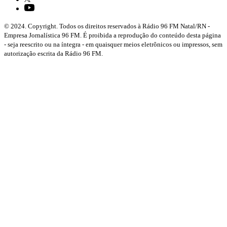
© 2024. Copyright. Todos os direitos reservados à Rádio 96 FM Natal/RN -
Empresa Jornalística 96 FM. É proibida a reprodução do conteúdo desta página
- seja reescrito ou na íntegra - em quaisquer meios eletrônicos ou impressos, sem
autorização escrita da Rádio 96 FM.