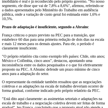
imobiliário é real e já reconhecido pelo próprio governo. "No nosso
segmento, ele disse que vai de 7,8% a 8,6%", afirmou, referindo-se
a dados apresentados pelo Ministério do Trabalho em audiência
pública, onde a variação de custo geral foi estimada entre 1,6% e
10,5%.
Prazo de adaptação é insuficiente, segundo a Abrainc
França criticou o prazo previsto na PEC para a transição, que
estabelece 60 dias para uma primeira redução de dois dias na escala
e mais 12 meses para os demais ajustes. Para ele, o período é
claramente insuficiente.
"O próprio relatório cita como exemplo três países: Chile, oito anos;
México e Colômbia, cinco anos", destacou, apontando uma
inconsistência entre os dados pesquisados e o que foi efetivamente
proposto na PEC. A Abrainc defende um prazo mínimo de cinco
anos para a adaptação do setor.
O representante da entidade também ressaltou que as negociações
coletivas e as adaptações na escala de trabalho deveriam ocorrer de
forma gradual, conforme indicado pelo próprio relatório da PEC.
"Está dito aqui claramente: as assimetrias setoriais e adaptações na
escala de trabalho e a negociação coletiva devem ser feitas de forma
gradual", leu França, concluindo que a proposta atual não atende a