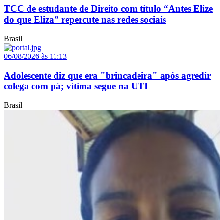
TCC de estudante de Direito com título “Antes Elize
do que Eliza” repercute nas redes sociais
Brasil
06/08/2026 às 11:13
Adolescente diz que era "brincadeira" após agredir
colega com pá; vítima segue na UTI
Brasil