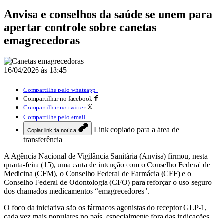
Anvisa e conselhos da saúde se unem para
apertar controle sobre canetas
emagrecedoras
16/04/2026 às 18:45
Compartilhe pelo whatsapp
Compartilhar no facebook
Compartilhar no twitter
Compartilhe pelo email
Link copiado para a área de
Copiar link da notícia
transferência
A
Agência Nacional de Vigilância Sanitária
(Anvisa) firmou, nesta
quarta-feira (15), uma carta de intenção com o
Conselho Federal de
Medicina
(CFM), o
Conselho Federal de Farmácia
(CFF) e o
Conselho Federal de Odontologia
(CFO) para reforçar o uso seguro
dos chamados medicamentos “emagrecedores”.
O foco da iniciativa são os fármacos agonistas do receptor GLP-1,
cada vez mais populares no país, especialmente fora das indicações