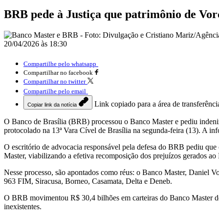
BRB pede à Justiça que patrimônio de Vorc
20/04/2026 às 18:30
Compartilhe pelo whatsapp
Compartilhar no facebook
Compartilhar no twitter
Compartilhe pelo email
Link copiado para a área de transferênci
Copiar link da notícia
O Banco de Brasília (BRB) processou o Banco Master e pediu indeniz
protocolado na 13ª Vara Cível de Brasília na segunda-feira (13). A i
O escritório de advocacia responsável pela defesa do BRB pediu que o
Master, viabilizando a efetiva recomposição dos prejuízos gerados a
Nesse processo, são apontados como réus: o Banco Master, Daniel Vo
963 FIM, Siracusa, Borneo, Casamata, Delta e Deneb.
O BRB movimentou R$ 30,4 bilhões em carteiras do Banco Master desde
inexistentes.