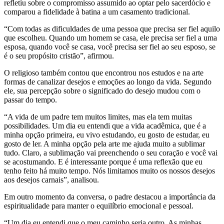
refletiu sobre o compromisso assumido ao optar pelo sacerdócio e
comparou a fidelidade à batina a um casamento tradicional.
“Com todas as dificuldades de uma pessoa que precisa ser fiel aquilo
que escolheu. Quando um homem se casa, ele precisa ser fiel a uma
esposa, quando você se casa, você precisa ser fiel ao seu esposo, se
é o seu propósito cristão”, afirmou.
O religioso também contou que encontrou nos estudos e na arte
formas de canalizar desejos e emoções ao longo da vida. Segundo
ele, sua percepção sobre o significado do desejo mudou com o
passar do tempo.
“A vida de um padre tem muitos limites, mas ela tem muitas
possibilidades. Um dia eu entendi que a vida acadêmica, que é a
minha opção primeira, eu vivo estudando, eu gosto de estudar, eu
gosto de ler. A minha opção pela arte me ajuda muito a sublimar
tudo. Claro, a sublimação vai preenchendo o seu coração e você vai
se acostumando. E é interessante porque é uma reflexão que eu
tenho feito há muito tempo. Nós limitamos muito os nossos desejos
aos desejos carnais”, analisou.
Em outro momento da conversa, o padre destacou a importância da
espiritualidade para manter o equilíbrio emocional e pessoal.
“Um dia eu entendi que o meu caminho seria outro. As minhas