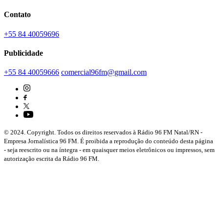
Contato
+55 84 40059696
Publicidade
+55 84 40059666
comercial96fm@gmail.com
© 2024. Copyright. Todos os direitos reservados à Rádio 96 FM Natal/RN -
Empresa Jornalística 96 FM. É proibida a reprodução do conteúdo desta página
- seja reescrito ou na íntegra - em quaisquer meios eletrônicos ou impressos, sem
autorização escrita da Rádio 96 FM.