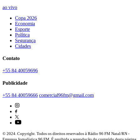
ao vivo
Copa 2026
Economia
Esporte
Política
Segurança
Cidades
Contato
+55 84 40059696
Publicidade
+55 84 40059666
comercial96fm@gmail.com
© 2024. Copyright. Todos os direitos reservados à Rádio 96 FM Natal/RN -
Empresa Jornalística 96 FM. É proibida a reprodução do conteúdo desta página