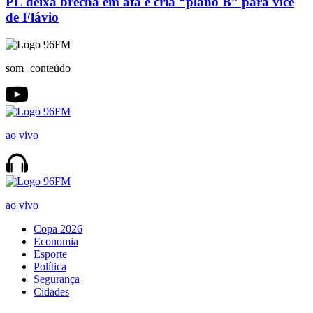
PL deixa brecha em ata e cria “plano B” para vice
de Flávio
som+conteúdo
ao vivo
ao vivo
Copa 2026
Economia
Esporte
Política
Segurança
Cidades