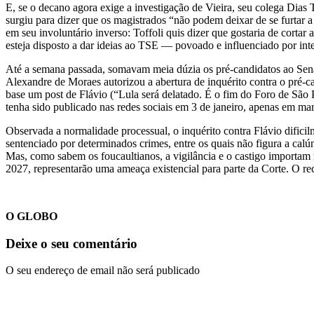
E, se o decano agora exige a investigação de Vieira, seu colega Dias 
surgiu para dizer que os magistrados “não podem deixar de se furtar a
em seu involuntário inverso: Toffoli quis dizer que gostaria de cortar
esteja disposto a dar ideias ao TSE — povoado e influenciado por in
Até a semana passada, somavam meia dúzia os pré-candidatos ao Senad
Alexandre de Moraes autorizou a abertura de inquérito contra o pré-c
base um post de Flávio (“Lula será delatado. É o fim do Foro de São Pa
tenha sido publicado nas redes sociais em 3 de janeiro, apenas em mar
Observada a normalidade processual, o inquérito contra Flávio difici
sentenciado por determinados crimes, entre os quais não figura a cal
Mas, como sabem os foucaultianos, a vigilância e o castigo importam
2027, representarão uma ameaça existencial para parte da Corte. O re
O GLOBO
Deixe o seu comentário
O seu endereço de email não será publicado