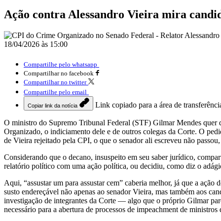
Ação contra Alessandro Vieira mira candi
18/04/2026 às 15:00
Compartilhe pelo whatsapp
Compartilhar no facebook
Compartilhar no twitter
Compartilhe pelo email
Link copiado para a área de transferênci
Copiar link da notícia
O ministro do Supremo Tribunal Federal (STF) Gilmar Mendes quer qu
Organizado, o indiciamento dele e de outros colegas da Corte. O pedi
de Vieira rejeitado pela CPI, o que o senador ali escreveu não passou
Considerando que o decano, insuspeito em seu saber jurídico, comparti
relatório político com uma ação política, ou decidiu, como diz o adág
Aqui, “assustar um para assustar cem” caberia melhor, já que a ação 
susto endereçável não apenas ao senador Vieira, mas também aos candi
investigação de integrantes da Corte — algo que o próprio Gilmar par
necessário para a abertura de processos de impeachment de ministros 