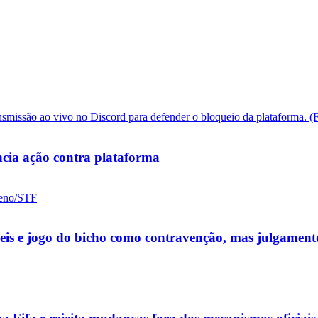
cia ação contra plataforma
ueis e jogo do bicho como contravenção, mas julgamen