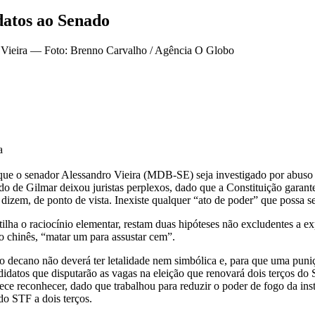
datos ao Senado
a
e o senador Alessandro Vieira (MDB-SE) seja investigado por abuso de
do de Gilmar deixou juristas perplexos, dado que a Constituição garante
, dizem, de ponto de vista. Inexiste qualquer “ato de poder” que possa 
lha o raciocínio elementar, restam duas hipóteses não excludentes a ex
io chinês, “matar um para assustar cem”.
do decano não deverá ter letalidade nem simbólica e, para que uma pun
datos que disputarão as vagas na eleição que renovará dois terços do 
ece reconhecer, dado que trabalhou para reduzir o poder de fogo da ins
do STF a dois terços.