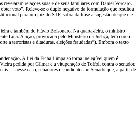
ns revelaram relações suas e de seus familiares com Daniel Vorcaro,
a obter voto”. Releve-se o duplo negativo da formulação que resultou
titucional para um juiz do STF, sobra da frase a sugestão de que ele
eira e também de Flávio Bolsonaro. Na quarta-feira, o ministro
dente Lula. A ação, provocada pelo Ministério da Justiça, tem como
te a terroristas e ditaduras, eleições fraudadas”). Embora o texto
 condenação. A Lei da Ficha Limpa só torna inelegível quem é
ieira pedida por Gilmar e a vituperação de Toffoli contra o senador.
ais — nesse caso, senadores e candidatos ao Senado que, a partir de