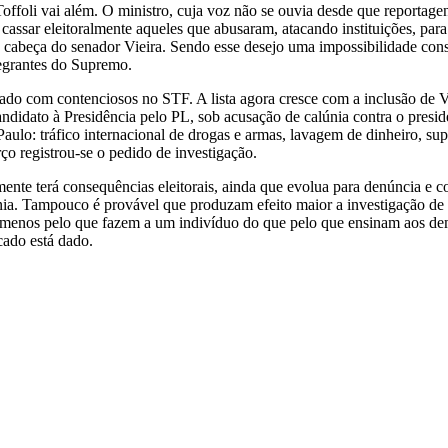
Toffoli vai além. O ministro, cuja voz não se ouvia desde que reportage
 cassar eleitoralmente aqueles que abusaram, atacando instituições, par
 a cabeça do senador Vieira. Sendo esse desejo uma impossibilidade cons
tegrantes do Supremo.
o com contenciosos no STF. A lista agora cresce com a inclusão de Vi
andidato à Presidência pelo PL, sob acusação de calúnia contra o presi
ulo: tráfico internacional de drogas e armas, lavagem de dinheiro, supor
ço registrou-se o pedido de investigação.
lmente terá consequências eleitorais, ainda que evolua para denúncia e
únia. Tampouco é provável que produzam efeito maior a investigação de V
 menos pelo que fazem a um indivíduo do que pelo que ensinam aos dem
cado está dado.