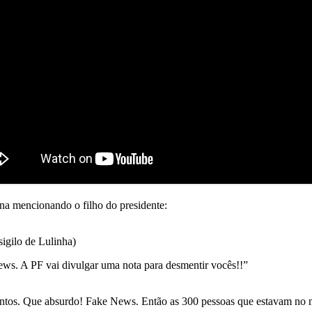
na mencionando o filho do presidente:
igilo de Lulinha)
ews. A PF vai divulgar uma nota para desmentir vocês!!”
juntos. Que absurdo! Fake News. Então as 300 pessoas que estavam n