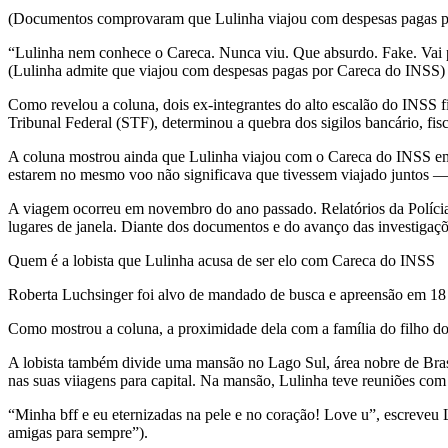
(Documentos comprovaram que Lulinha viajou com despesas pagas po
“Lulinha nem conhece o Careca. Nunca viu. Que absurdo. Fake. Vai pr
(Lulinha admite que viajou com despesas pagas por Careca do INSS)
Como revelou a coluna, dois ex-integrantes do alto escalão do INS
Tribunal Federal (STF), determinou a quebra dos sigilos bancário, fisc
A coluna mostrou ainda que Lulinha viajou com o Careca do INSS em 
estarem no mesmo voo não significava que tivessem viajado juntos — 
A viagem ocorreu em novembro do ano passado. Relatórios da Polícia 
lugares de janela. Diante dos documentos e do avanço das investigaç
Quem é a lobista que Lulinha acusa de ser elo com Careca do INSS
Roberta Luchsinger foi alvo de mandado de busca e apreensão em 1
Como mostrou a coluna, a proximidade dela com a família do filho d
A lobista também divide uma mansão no Lago Sul, área nobre de Brasíl
nas suas viiagens para capital. Na mansão, Lulinha teve reuniões co
“Minha bff e eu eternizadas na pele e no coração! Love u”, escreveu 
amigas para sempre”).