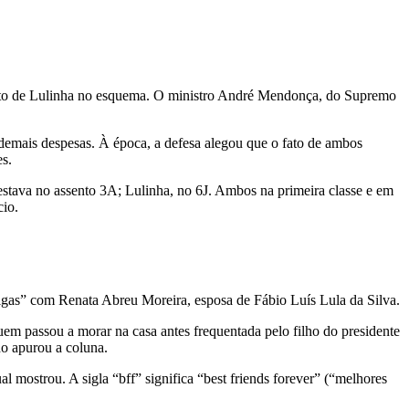
mento de Lulinha no esquema. O ministro André Mendonça, do Supremo
emais despesas. À época, a defesa alegou que o fato de ambos
s.
stava no assento 3A; Lulinha, no 6J. Ambos na primeira classe e em
cio.
igas” com Renata Abreu Moreira, esposa de Fábio Luís Lula da Silva.
em passou a morar na casa antes frequentada pelo filho do presidente
do apurou a coluna.
mostrou. A sigla “bff” significa “best friends forever” (“melhores