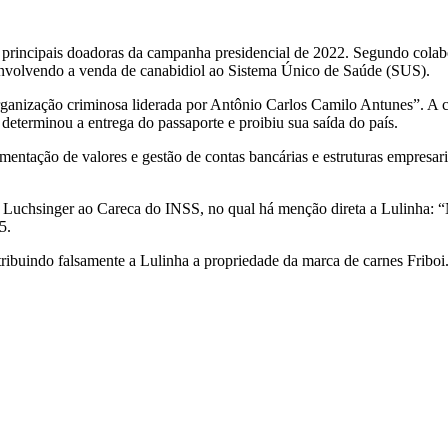
s principais doadoras da campanha presidencial de 2022. Segundo colabo
envolvendo a venda de canabidiol ao Sistema Único de Saúde (SUS).
organização criminosa liderada por Antônio Carlos Camilo Antunes”. A co
eterminou a entrega do passaporte e proibiu sua saída do país.
mentação de valores e gestão de contas bancárias e estruturas empresari
chsinger ao Careca do INSS, no qual há menção direta a Lulinha: “Na
5.
tribuindo falsamente a Lulinha a propriedade da marca de carnes Friboi.