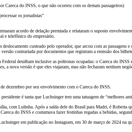
r Careca do INSS, o que não ocorreu com os demais passageiros)
ocessar os jornalistas”
S firmaram acordo de delação premiada e relataram o suposto envolvi
al e telefônico do empresário.
deslocamento custeado pelo operador, que arcou com as passagens e d
versão contrariada por documentos que registram a emissão dos bilhete
Federal detalham inclusive as poltronas ocupadas: o Careca do INSS e
ões, a nova versão é que eles viajaram, mas não fecharam nenhum negó
8 de dezembro por seu envolvimento com o Careca do INSS.
o presidente é tanta que Luchsinger tem uma tatuagem de “melhores am
ia, com Lulinha. Após a saída dele do Brasil para Madri, é Roberta qu
m Careca do INSS e costumava fazer festinhas regadas a bebidas, segun
Luchsinger em publicação no Instagram, em 30 de março de 2024 na qual 