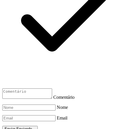
Comentário
Nome
Email
Enviar
Enviando...