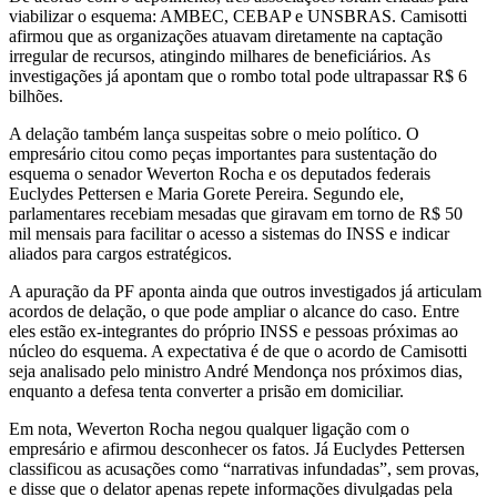
viabilizar o esquema: AMBEC, CEBAP e UNSBRAS. Camisotti
afirmou que as organizações atuavam diretamente na captação
irregular de recursos, atingindo milhares de beneficiários. As
investigações já apontam que o rombo total pode ultrapassar R$ 6
bilhões.
A delação também lança suspeitas sobre o meio político. O
empresário citou como peças importantes para sustentação do
esquema o senador
Weverton Rocha
e os deputados federais
Euclydes Pettersen
e
Maria Gorete Pereira
. Segundo ele,
parlamentares recebiam mesadas que giravam em torno de R$ 50
mil mensais para facilitar o acesso a sistemas do INSS e indicar
aliados para cargos estratégicos.
A apuração da PF aponta ainda que outros investigados já articulam
acordos de delação, o que pode ampliar o alcance do caso. Entre
eles estão ex-integrantes do próprio INSS e pessoas próximas ao
núcleo do esquema. A expectativa é de que o acordo de Camisotti
seja analisado pelo ministro
André Mendonça
nos próximos dias,
enquanto a defesa tenta converter a prisão em domiciliar.
Em nota, Weverton Rocha negou qualquer ligação com o
empresário e afirmou desconhecer os fatos. Já Euclydes Pettersen
classificou as acusações como “narrativas infundadas”, sem provas,
e disse que o delator apenas repete informações divulgadas pela