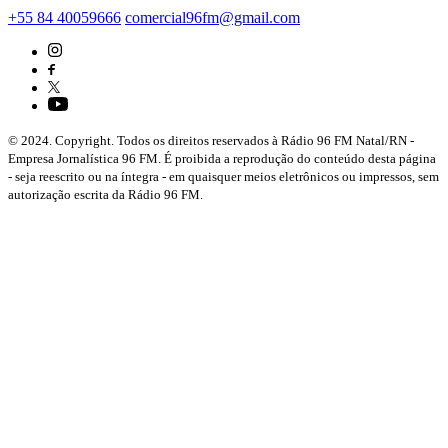
+55 84 40059666
comercial96fm@gmail.com
© 2024. Copyright. Todos os direitos reservados à Rádio 96 FM Natal/RN -
Empresa Jornalística 96 FM. É proibida a reprodução do conteúdo desta página
- seja reescrito ou na íntegra - em quaisquer meios eletrônicos ou impressos, sem
autorização escrita da Rádio 96 FM.