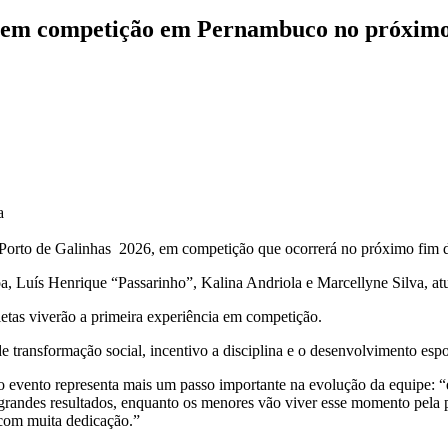
N em competição em Pernambuco no próxim
a
s Porto de Galinhas 2026, em competição que ocorrerá no próximo fim
boa, Luís Henrique “Passarinho”, Kalina Andriola e Marcellyne Silva, at
letas viverão a primeira experiência em competição.
 transformação social, incentivo a disciplina e o desenvolvimento espo
no evento representa mais um passo importante na evolução da equipe: “
grandes resultados, enquanto os menores vão viver esse momento pela p
com muita dedicação.”