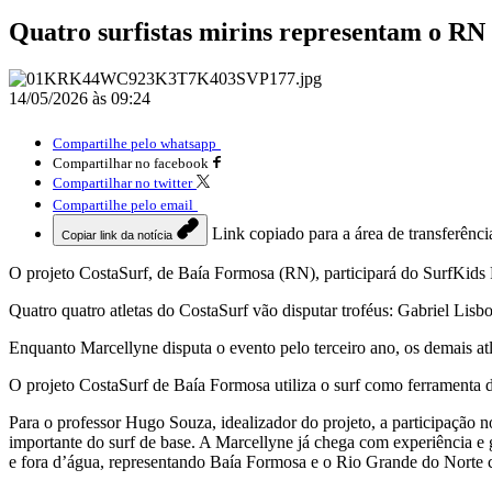
Quatro surfistas mirins representam o R
14/05/2026 às 09:24
Compartilhe pelo whatsapp
Compartilhar no facebook
Compartilhar no twitter
Compartilhe pelo email
Link copiado para a área de transferênci
Copiar link da notícia
O projeto CostaSurf, de Baía Formosa (RN), participará do SurfKid
Quatro quatro atletas do CostaSurf vão disputar troféus: Gabriel Lis
Enquanto Marcellyne disputa o evento pelo terceiro ano, os demais at
O projeto CostaSurf de Baía Formosa utiliza o surf como ferramenta de
Para o professor Hugo Souza, idealizador do projeto, a participação 
importante do surf de base. A Marcellyne já chega com experiência e 
e fora d’água, representando Baía Formosa e o Rio Grande do Norte 