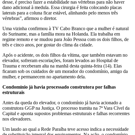
desse, é preciso fazer a estabilidade nas vértebras para não haver
dano adicional à medula. Essa cirurgia é feita colocando placas
laterais para a coluna ficar estável, alinhando pelo menos três
vértebras”, afirmou o diretor.
Uma vizinha confirmou à TV Cabo Branco que a mulher é natural
do Suriname, mas a família mora na Holanda. Ela trabalha em
regime remoto e se mudou para João Pessoa com os dois filhos, de
três e cinco anos, por gostar do clima da cidade.
Após o acidente, os dois filhos da vítima, que também estavam no
elevador, sofreram escoriações, foram levados ao Hospital de
Trauma e receberam alta na manhã desta quinta-feira (14). Elas
ficaram sob os cuidados de um morador do condomínio, amigo da
mulher, e permanecem no apartamento dela.
Condomínio já havia processado construtora por falhas
estruturais
Antes da queda do elevador, o condomínio já havia acionado a
construtora GGP na Justiça. O processo tramita na 7ª Vara Cível da
Capital e aponta supostos problemas estruturais e falhas recorrentes
nos elevadores.
Um laudo ao qual a Rede Paraíba teve acesso indica a necessidade
de substituição integral dos equipamentos. Na ação, o condomínio