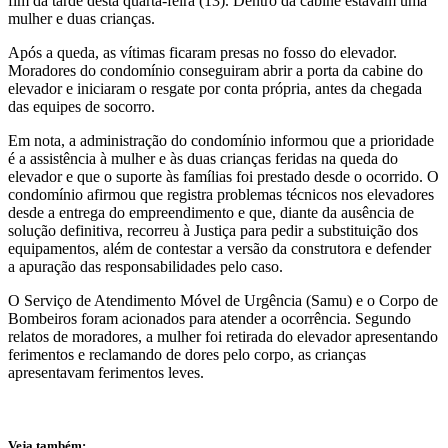
fim da tarde desta quarta-feira (13). Dentro da cabine estavam uma
mulher e duas crianças.
Após a queda, as vítimas ficaram presas no fosso do elevador.
Moradores do condomínio conseguiram abrir a porta da cabine do
elevador e iniciaram o resgate por conta própria, antes da chegada
das equipes de socorro.
Em nota, a administração do condomínio informou que a prioridade
é a assistência à mulher e às duas crianças feridas na queda do
elevador e que o suporte às famílias foi prestado desde o ocorrido. O
condomínio afirmou que registra problemas técnicos nos elevadores
desde a entrega do empreendimento e que, diante da ausência de
solução definitiva, recorreu à Justiça para pedir a substituição dos
equipamentos, além de contestar a versão da construtora e defender
a apuração das responsabilidades pelo caso.
O Serviço de Atendimento Móvel de Urgência (Samu) e o Corpo de
Bombeiros foram acionados para atender a ocorrência. Segundo
relatos de moradores, a mulher foi retirada do elevador apresentando
ferimentos e reclamando de dores pelo corpo, as crianças
apresentavam ferimentos leves.
Veja também: