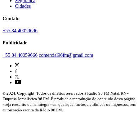
Segurança
Cidades
Contato
+55 84 40059696
Publicidade
+55 84 40059666
comercial96fm@gmail.com
© 2024. Copyright. Todos os direitos reservados à Rádio 96 FM Natal/RN -
Empresa Jornalística 96 FM. É proibida a reprodução do conteúdo desta página
- seja reescrito ou na íntegra - em quaisquer meios eletrônicos ou impressos, sem
autorização escrita da Rádio 96 FM.