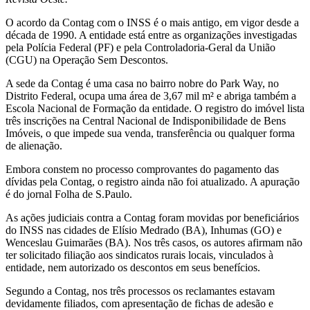
O acordo da Contag com o INSS é o mais antigo, em vigor desde a
década de 1990. A entidade está entre as organizações investigadas
pela Polícia Federal (PF) e pela Controladoria-Geral da União
(CGU) na Operação Sem Descontos.
A sede da Contag é uma casa no bairro nobre do Park Way, no
Distrito Federal, ocupa uma área de 3,67 mil m² e abriga também a
Escola Nacional de Formação da entidade. O registro do imóvel lista
três inscrições na Central Nacional de Indisponibilidade de Bens
Imóveis, o que impede sua venda, transferência ou qualquer forma
de alienação.
Embora constem no processo comprovantes do pagamento das
dívidas pela Contag, o registro ainda não foi atualizado. A apuração
é do jornal Folha de S.Paulo.
As ações judiciais contra a Contag foram movidas por beneficiários
do INSS nas cidades de Elísio Medrado (BA), Inhumas (GO) e
Wenceslau Guimarães (BA). Nos três casos, os autores afirmam não
ter solicitado filiação aos sindicatos rurais locais, vinculados à
entidade, nem autorizado os descontos em seus benefícios.
Segundo a Contag, nos três processos os reclamantes estavam
devidamente filiados, com apresentação de fichas de adesão e