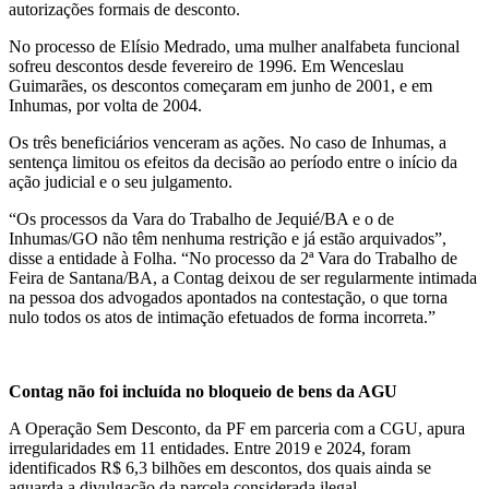
autorizações formais de desconto.
No processo de Elísio Medrado, uma mulher analfabeta funcional
sofreu descontos desde fevereiro de 1996. Em Wenceslau
Guimarães, os descontos começaram em junho de 2001, e em
Inhumas, por volta de 2004.
Os três beneficiários venceram as ações. No caso de Inhumas, a
sentença limitou os efeitos da decisão ao período entre o início da
ação judicial e o seu julgamento.
“Os processos da Vara do Trabalho de Jequié/BA e o de
Inhumas/GO não têm nenhuma restrição e já estão arquivados”,
disse a entidade à Folha. “No processo da 2ª Vara do Trabalho de
Feira de Santana/BA, a Contag deixou de ser regularmente intimada
na pessoa dos advogados apontados na contestação, o que torna
nulo todos os atos de intimação efetuados de forma incorreta.”
Contag não foi incluída no bloqueio de bens da AGU
A Operação Sem Desconto, da PF em parceria com a CGU, apura
irregularidades em 11 entidades. Entre 2019 e 2024, foram
identificados R$ 6,3 bilhões em descontos, dos quais ainda se
aguarda a divulgação da parcela considerada ilegal.