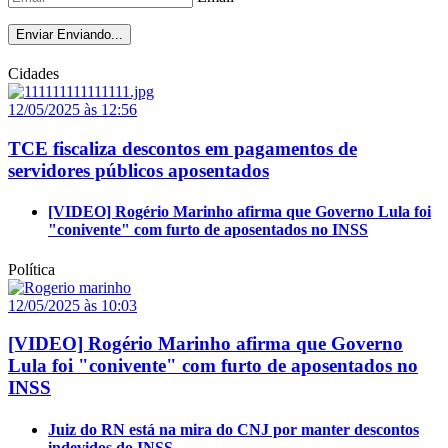
Enviar
Enviando...
Cidades
12/05/2025 às 12:56
TCE fiscaliza descontos em pagamentos de
servidores públicos aposentados
[VIDEO] Rogério Marinho afirma que Governo Lula foi
"conivente" com furto de aposentados no INSS
Política
12/05/2025 às 10:03
[VIDEO] Rogério Marinho afirma que Governo
Lula foi "conivente" com furto de aposentados no
INSS
Juiz do RN está na mira do CNJ por manter descontos
indevidos do INSS