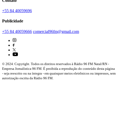
Contato
+55 84 40059696
Publicidade
+55 84 40059666
comercial96fm@gmail.com
© 2024. Copyright. Todos os direitos reservados à Rádio 96 FM Natal/RN -
Empresa Jornalística 96 FM. É proibida a reprodução do conteúdo desta página
- seja reescrito ou na íntegra - em quaisquer meios eletrônicos ou impressos, sem
autorização escrita da Rádio 96 FM.