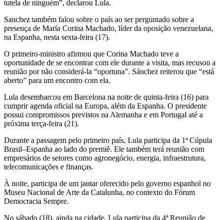
tutela de ninguém”, declarou Lula.
Sanchez também falou sobre o país ao ser perguntado sobre a
presença de María Corina Machado, líder da oposição venezuelana,
na Espanha, nesta sexta-feira (17).
O primeiro-ministro afirmou que Corina Machado teve a
oportunidade de se encontrar com ele durante a visita, mas recusou a
reunião por não considerá-la “oportuna”. Sánchez reiterou que “está
aberto” para um encontro com ela.
Lula desembarcou em Barcelona na noite de quinta-feira (16) para
cumprir agenda oficial na Europa, além da Espanha. O presidente
possui compromissos previstos na Alemanha e em Portugal até a
próxima terça-feira (21).
Durante a passagem pelo primeiro país, Lula participa da 1ª Cúpula
Brasil–Espanha ao lado do premiê. Ele também terá reunião com
empresários de setores como agronegócio, energia, infraestrutura,
telecomunicações e finanças.
À noite, participa de um jantar oferecido pelo governo espanhol no
Museu Nacional de Arte da Catalunha, no contexto do Fórum
Democracia Sempre.
No sábado (18), ainda na cidade, Lula participa da 4ª Reunião de