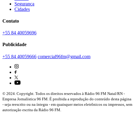
Segurança
Cidades
Contato
+55 84 40059696
Publicidade
+55 84 40059666
comercial96fm@gmail.com
© 2024. Copyright. Todos os direitos reservados à Rádio 96 FM Natal/RN -
Empresa Jornalística 96 FM. É proibida a reprodução do conteúdo desta página
- seja reescrito ou na íntegra - em quaisquer meios eletrônicos ou impressos, sem
autorização escrita da Rádio 96 FM.