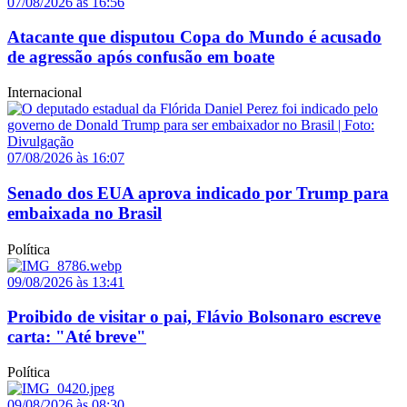
07/08/2026 às 16:56
Atacante que disputou Copa do Mundo é acusado
de agressão após confusão em boate
Internacional
07/08/2026 às 16:07
Senado dos EUA aprova indicado por Trump para
embaixada no Brasil
Política
09/08/2026 às 13:41
Proibido de visitar o pai, Flávio Bolsonaro escreve
carta: "Até breve"
Política
09/08/2026 às 08:30