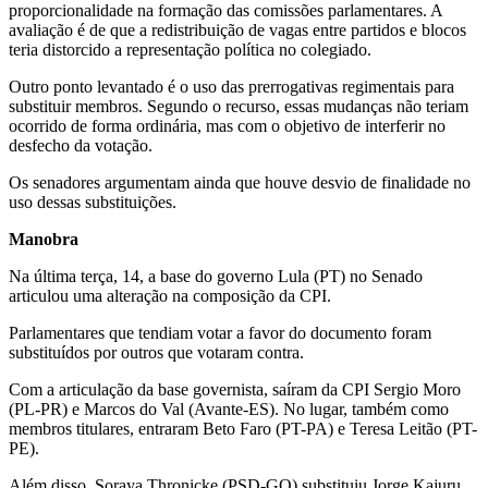
proporcionalidade na formação das comissões parlamentares. A
avaliação é de que a redistribuição de vagas entre partidos e blocos
teria distorcido a representação política no colegiado.
Outro ponto levantado é o uso das prerrogativas regimentais para
substituir membros. Segundo o recurso, essas mudanças não teriam
ocorrido de forma ordinária, mas com o objetivo de interferir no
desfecho da votação.
Os senadores argumentam ainda que houve desvio de finalidade no
uso dessas substituições.
Manobra
Na última terça, 14, a base do governo Lula (PT) no Senado
articulou uma alteração na composição da CPI.
Parlamentares que tendiam votar a favor do documento foram
substituídos por outros que votaram contra.
Com a articulação da base governista, saíram da CPI Sergio Moro
(PL-PR) e Marcos do Val (Avante-ES). No lugar, também como
membros titulares, entraram Beto Faro (PT-PA) e Teresa Leitão (PT-
PE).
Além disso, Soraya Thronicke (PSD-GO) substituiu Jorge Kajuru