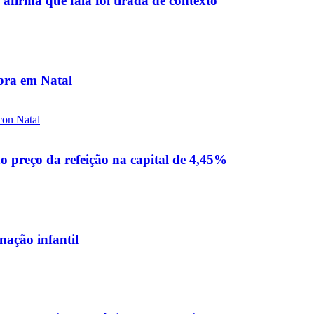
firma que fala foi tirada de contexto
bra em Natal
 preço da refeição na capital de 4,45%
nação infantil