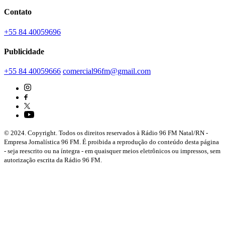
Contato
+55 84 40059696
Publicidade
+55 84 40059666
comercial96fm@gmail.com
© 2024. Copyright. Todos os direitos reservados à Rádio 96 FM Natal/RN -
Empresa Jornalística 96 FM. É proibida a reprodução do conteúdo desta página
- seja reescrito ou na íntegra - em quaisquer meios eletrônicos ou impressos, sem
autorização escrita da Rádio 96 FM.