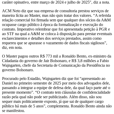
caráter opinativo, entre março de 2024 e julho de 2025″, diz a nota.
ACM Neto diz que sua empresa de consultoria prestou serviços de
maneira lícita ao Master, mas não quis tratar dos valores. “A referida
relação comercial foi firmada sem que qualquer dos sócios da A&M
ocupasse cargo público à época da formalização e execução do
contrato. Imperativo relembrar que foi apresentada petição à PGR e
ao STF na qual a A&M se coloca à disposição para prestar eventuais
esclarecimentos e detalhes dos serviços prestados, assim como
requereu que se apurasse o vazamento de dados fiscais sigilosos”,
diz, em nota.
O Master pagou outros R$ 773 mil a Ronaldo Bento, ex-ministro da
Cidadania do governo de Jair Bolsonaro, e R$ 3,8 milhões a Fabio
Wajngarten, chefe da Secretaria de Comunicação da Presidência no
governo Bolsonaro.
Procurado pelo Estadão, Wajngarten diz que foi “apresentado ao
Daniel no primeiro semestre de 2025 por meio dos advogados dele,
passando a integrar a equipe de defesa dele, da qual faço parte até o
presente momento”. “O contrato tem cláusulas de confidencialidade
razão pela qual não pode ser publicizado. Além disso, não sou
sequer mais politicamente exposto, já que sai de qualquer cargo
público há mais de 5 anos”, complementa. Ronaldo Bento ainda não
se manifestou.