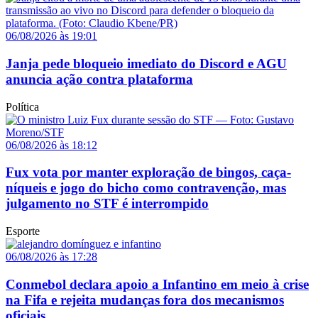
06/08/2026 às 19:01
Janja pede bloqueio imediato do Discord e AGU
anuncia ação contra plataforma
Política
06/08/2026 às 18:12
Fux vota por manter exploração de bingos, caça-
níqueis e jogo do bicho como contravenção, mas
julgamento no STF é interrompido
Esporte
06/08/2026 às 17:28
Conmebol declara apoio a Infantino em meio à crise
na Fifa e rejeita mudanças fora dos mecanismos
oficiais