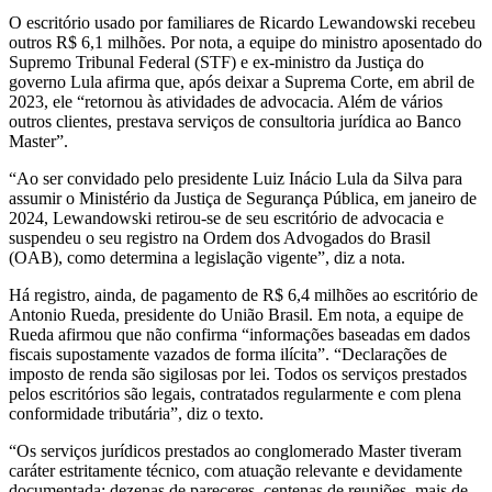
O escritório usado por familiares de Ricardo Lewandowski recebeu
outros R$ 6,1 milhões. Por nota, a equipe do ministro aposentado do
Supremo Tribunal Federal (STF) e ex-ministro da Justiça do
governo Lula afirma que, após deixar a Suprema Corte, em abril de
2023, ele “retornou às atividades de advocacia. Além de vários
outros clientes, prestava serviços de consultoria jurídica ao Banco
Master”.
“Ao ser convidado pelo presidente Luiz Inácio Lula da Silva para
assumir o Ministério da Justiça de Segurança Pública, em janeiro de
2024, Lewandowski retirou-se de seu escritório de advocacia e
suspendeu o seu registro na Ordem dos Advogados do Brasil
(OAB), como determina a legislação vigente”, diz a nota.
Há registro, ainda, de pagamento de R$ 6,4 milhões ao escritório de
Antonio Rueda, presidente do União Brasil. Em nota, a equipe de
Rueda afirmou que não confirma “informações baseadas em dados
fiscais supostamente vazados de forma ilícita”. “Declarações de
imposto de renda são sigilosas por lei. Todos os serviços prestados
pelos escritórios são legais, contratados regularmente e com plena
conformidade tributária”, diz o texto.
“Os serviços jurídicos prestados ao conglomerado Master tiveram
caráter estritamente técnico, com atuação relevante e devidamente
documentada: dezenas de pareceres, centenas de reuniões, mais de