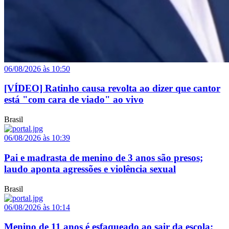
06/08/2026 às 10:50
[VÍDEO] Ratinho causa revolta ao dizer que cantor
está "com cara de viado" ao vivo
Brasil
06/08/2026 às 10:39
Pai e madrasta de menino de 3 anos são presos;
laudo aponta agressões e violência sexual
Brasil
06/08/2026 às 10:14
Menino de 11 anos é esfaqueado ao sair da escola;