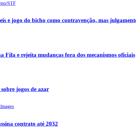
ueis e jogo do bicho como contravenção, mas julgamen
a Fifa e rejeita mudanças fora dos mecanismos oficiais
 sobre jogos de azar
ssina contrato até 2032