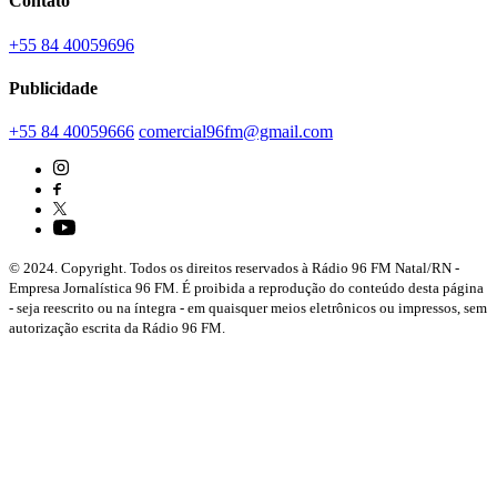
Contato
+55 84 40059696
Publicidade
+55 84 40059666
comercial96fm@gmail.com
© 2024. Copyright. Todos os direitos reservados à Rádio 96 FM Natal/RN -
Empresa Jornalística 96 FM. É proibida a reprodução do conteúdo desta página
- seja reescrito ou na íntegra - em quaisquer meios eletrônicos ou impressos, sem
autorização escrita da Rádio 96 FM.