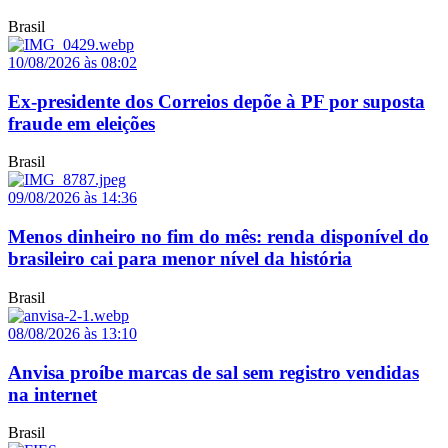
Brasil
10/08/2026 às 08:02
Ex-presidente dos Correios depõe à PF por suposta
fraude em eleições
Brasil
09/08/2026 às 14:36
Menos dinheiro no fim do mês: renda disponível do
brasileiro cai para menor nível da história
Brasil
08/08/2026 às 13:10
Anvisa proíbe marcas de sal sem registro vendidas
na internet
Brasil