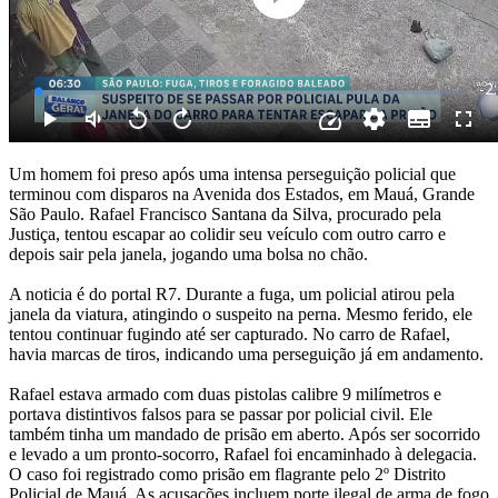
Um homem foi preso após uma intensa perseguição policial que
terminou com disparos na Avenida dos Estados, em Mauá, Grande
São Paulo. Rafael Francisco Santana da Silva, procurado pela
Justiça, tentou escapar ao colidir seu veículo com outro carro e
depois sair pela janela, jogando uma bolsa no chão.
A noticia é do portal R7. Durante a fuga, um policial atirou pela
janela da viatura, atingindo o suspeito na perna. Mesmo ferido, ele
tentou continuar fugindo até ser capturado. No carro de Rafael,
havia marcas de tiros, indicando uma perseguição já em andamento.
Rafael estava armado com duas pistolas calibre 9 milímetros e
portava distintivos falsos para se passar por policial civil. Ele
também tinha um mandado de prisão em aberto. Após ser socorrido
e levado a um pronto-socorro, Rafael foi encaminhado à delegacia.
O caso foi registrado como prisão em flagrante pelo 2º Distrito
Policial de Mauá. As acusações incluem porte ilegal de arma de fogo