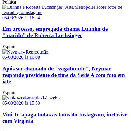
Política
05/08/2026 às 16:34
Em processo, empregada chama Lulinha de
“marido” de Roberta Luchsinger
Esporte
05/08/2026 às 16:08
Após ser chamado de "vagabundo", Neymar
responde presidente de time da Série A com foto em
iate
Esporte
05/08/2026 às 15:53
Vini Jr. apaga todas as fotos do Instagram, inclusive
com Virginia