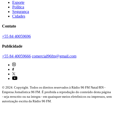
Esporte
Política
Segurança
Cidades
Contato
+55 84 40059696
Publicidade
+55 84 40059666
comercial96fm@gmail.com
© 2024. Copyright. Todos os direitos reservados à Rádio 96 FM Natal/RN -
Empresa Jornalística 96 FM. É proibida a reprodução do conteúdo desta página
- seja reescrito ou na íntegra - em quaisquer meios eletrônicos ou impressos, sem
autorização escrita da Rádio 96 FM.