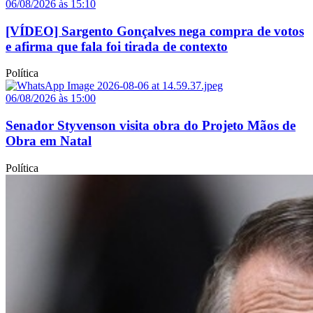
06/08/2026 às 15:10
[VÍDEO] Sargento Gonçalves nega compra de votos
e afirma que fala foi tirada de contexto
Política
06/08/2026 às 15:00
Senador Styvenson visita obra do Projeto Mãos de
Obra em Natal
Política