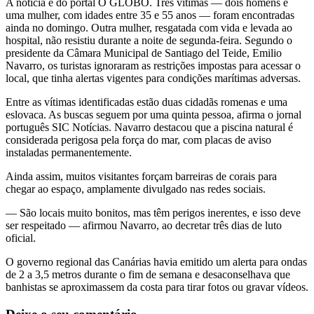
A noticia é do portal O GLOBO. Três vítimas — dois homens e
uma mulher, com idades entre 35 e 55 anos — foram encontradas
ainda no domingo. Outra mulher, resgatada com vida e levada ao
hospital, não resistiu durante a noite de segunda-feira. Segundo o
presidente da Câmara Municipal de Santiago del Teide, Emilio
Navarro, os turistas ignoraram as restrições impostas para acessar o
local, que tinha alertas vigentes para condições marítimas adversas.
Entre as vítimas identificadas estão duas cidadãs romenas e uma
eslovaca. As buscas seguem por uma quinta pessoa, afirma o jornal
português SIC Notícias. Navarro destacou que a piscina natural é
considerada perigosa pela força do mar, com placas de aviso
instaladas permanentemente.
Ainda assim, muitos visitantes forçam barreiras de corais para
chegar ao espaço, amplamente divulgado nas redes sociais.
— São locais muito bonitos, mas têm perigos inerentes, e isso deve
ser respeitado — afirmou Navarro, ao decretar três dias de luto
oficial.
O governo regional das Canárias havia emitido um alerta para ondas
de 2 a 3,5 metros durante o fim de semana e desaconselhava que
banhistas se aproximassem da costa para tirar fotos ou gravar vídeos.