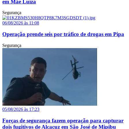
em Mãe Luíza
Segurança
06/08/2026 às 11:08
Operação prende seis por tráfico de drogas em Pipa
Segurança
05/08/2026 às 17:23
Forças de segurança fazem operação para capturar
dois fugitivos de Alcaçuz em São José de Mipibu