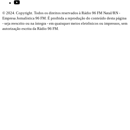
© 2024. Copyright. Todos os direitos reservados à Rádio 96 FM Natal/RN -
Empresa Jornalística 96 FM. É proibida a reprodução do conteúdo desta página
- seja reescrito ou na íntegra - em quaisquer meios eletrônicos ou impressos, sem
autorização escrita da Rádio 96 FM.