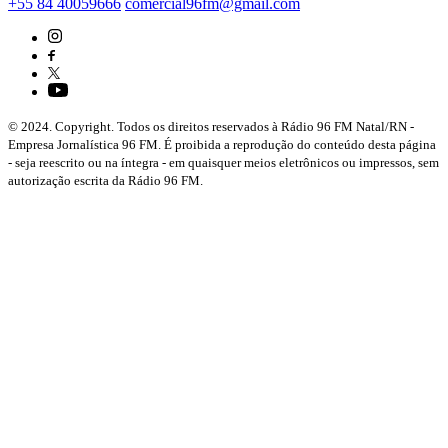
+55 84 40059666
comercial96fm@gmail.com
© 2024. Copyright. Todos os direitos reservados à Rádio 96 FM Natal/RN -
Empresa Jornalística 96 FM. É proibida a reprodução do conteúdo desta página
- seja reescrito ou na íntegra - em quaisquer meios eletrônicos ou impressos, sem
autorização escrita da Rádio 96 FM.