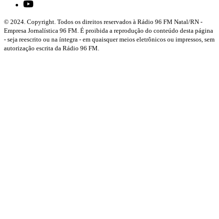
© 2024. Copyright. Todos os direitos reservados à Rádio 96 FM Natal/RN -
Empresa Jornalística 96 FM. É proibida a reprodução do conteúdo desta página
- seja reescrito ou na íntegra - em quaisquer meios eletrônicos ou impressos, sem
autorização escrita da Rádio 96 FM.