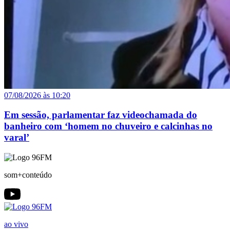
07/08/2026 às 10:20
Em sessão, parlamentar faz videochamada do
banheiro com ‘homem no chuveiro e calcinhas no
varal’
som+conteúdo
ao vivo