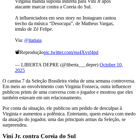
Virginia manda suposta indireta para Vini Jr após
atacante marcar contra a Coreia do Sul.
A influenciadora em seus story no Instagram cantou
trecho da música “Desocupa”, de Matheus Vargas,
irmão de Zé Felipe.
Via:
@itatiaia
📽️Reprodução
pic.twitter.com/nu4Xvsf4pd
— LIBERTA DEPRE (@liberta___depre)
October 10,
2025
O camisa 7 da Seleção Brasileira vinha de uma semana controversa.
Em meio ao envolvimento com Virginia Fonseca, outra influencer
publicou prints de uma conversa com o jogador e mostrou que eles
também estavam em um relacionamento.
Por conta da situação, ele publicou um pedido de desculpas à
Virginia e aumentou a polêmica. Entretanto, quem estava com medo
da atuação do jogador, uma das principais armas da Seleção, se
surpreendeu.
Vini Jr. contra Coreia do Sul