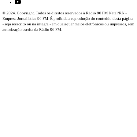
© 2024. Copyright. Todos os direitos reservados à Rádio 96 FM Natal/RN -
Empresa Jornalística 96 FM. É proibida a reprodução do conteúdo desta página
- seja reescrito ou na íntegra - em quaisquer meios eletrônicos ou impressos, sem
autorização escrita da Rádio 96 FM.