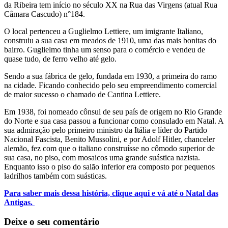
da Ribeira tem início no século XX na Rua das Virgens (atual Rua
Câmara Cascudo) n°184.
O local pertenceu a Guglielmo Lettiere, um imigrante Italiano,
construiu a sua casa em meados de 1910, uma das mais bonitas do
bairro. Guglielmo tinha um senso para o comércio e vendeu de
quase tudo, de ferro velho até gelo.
Sendo a sua fábrica de gelo, fundada em 1930, a primeira do ramo
na cidade. Ficando conhecido pelo seu empreendimento comercial
de maior sucesso o chamado de Cantina Lettiere.
Em 1938, foi nomeado cônsul de seu país de origem no Rio Grande
do Norte e sua casa passou a funcionar como consulado em Natal. A
sua admiração pelo primeiro ministro da Itália e líder do Partido
Nacional Fascista, Benito Mussolini, e por Adolf Hitler, chanceler
alemão, fez com que o italiano construísse no cômodo superior de
sua casa, no piso, com mosaicos uma grande suástica nazista.
Enquanto isso o piso do salão inferior era composto por pequenos
ladrilhos também com suásticas.
Para saber mais dessa história, clique aqui e vá até o Natal das
Antigas.
Deixe o seu comentário