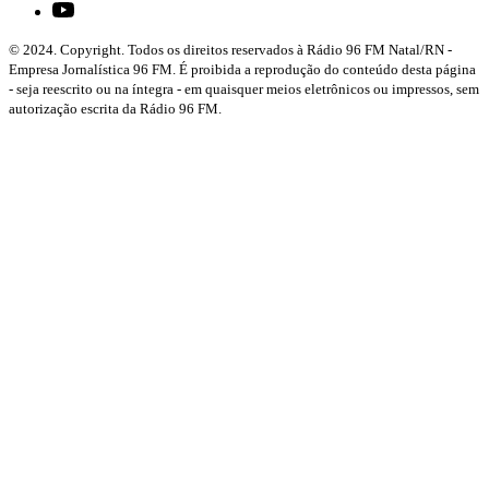
© 2024. Copyright. Todos os direitos reservados à Rádio 96 FM Natal/RN -
Empresa Jornalística 96 FM. É proibida a reprodução do conteúdo desta página
- seja reescrito ou na íntegra - em quaisquer meios eletrônicos ou impressos, sem
autorização escrita da Rádio 96 FM.