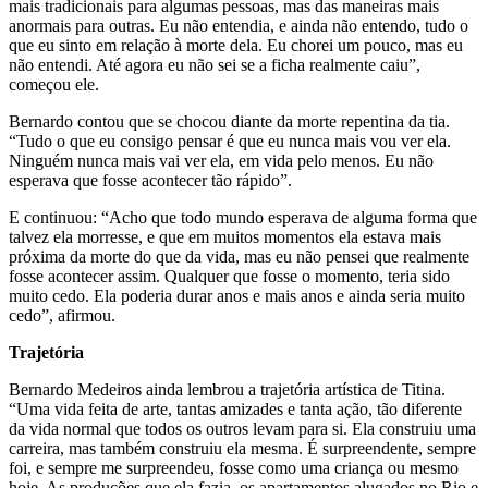
mais tradicionais para algumas pessoas, mas das maneiras mais
anormais para outras. Eu não entendia, e ainda não entendo, tudo o
que eu sinto em relação à morte dela. Eu chorei um pouco, mas eu
não entendi. Até agora eu não sei se a ficha realmente caiu”,
começou ele.
Bernardo contou que se chocou diante da morte repentina da tia.
“Tudo o que eu consigo pensar é que eu nunca mais vou ver ela.
Ninguém nunca mais vai ver ela, em vida pelo menos. Eu não
esperava que fosse acontecer tão rápido”.
E continuou: “Acho que todo mundo esperava de alguma forma que
talvez ela morresse, e que em muitos momentos ela estava mais
próxima da morte do que da vida, mas eu não pensei que realmente
fosse acontecer assim. Qualquer que fosse o momento, teria sido
muito cedo. Ela poderia durar anos e mais anos e ainda seria muito
cedo”, afirmou.
Trajetória
Bernardo Medeiros ainda lembrou a trajetória artística de Titina.
“Uma vida feita de arte, tantas amizades e tanta ação, tão diferente
da vida normal que todos os outros levam para si. Ela construiu uma
carreira, mas também construiu ela mesma. É surpreendente, sempre
foi, e sempre me surpreendeu, fosse como uma criança ou mesmo
hoje. As produções que ela fazia, os apartamentos alugados no Rio e