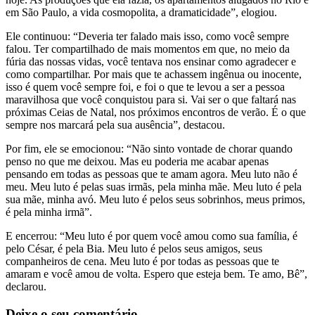
em São Paulo, a vida cosmopolita, a dramaticidade”, elogiou.
Ele continuou: “Deveria ter falado mais isso, como você sempre
falou. Ter compartilhado de mais momentos em que, no meio da
fúria das nossas vidas, você tentava nos ensinar como agradecer e
como compartilhar. Por mais que te achassem ingênua ou inocente,
isso é quem você sempre foi, e foi o que te levou a ser a pessoa
maravilhosa que você conquistou para si. Vai ser o que faltará nas
próximas Ceias de Natal, nos próximos encontros de verão. É o que
sempre nos marcará pela sua ausência”, destacou.
Por fim, ele se emocionou: “Não sinto vontade de chorar quando
penso no que me deixou. Mas eu poderia me acabar apenas
pensando em todas as pessoas que te amam agora. Meu luto não é
meu. Meu luto é pelas suas irmãs, pela minha mãe. Meu luto é pela
sua mãe, minha avó. Meu luto é pelos seus sobrinhos, meus primos,
é pela minha irmã”.
E encerrou: “Meu luto é por quem você amou como sua família, é
pelo César, é pela Bia. Meu luto é pelos seus amigos, seus
companheiros de cena. Meu luto é por todas as pessoas que te
amaram e você amou de volta. Espero que esteja bem. Te amo, Bê”,
declarou.
Deixe o seu comentário