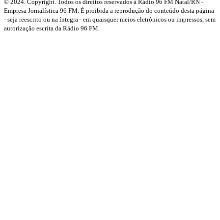
© 2024. Copyright. Todos os direitos reservados à Rádio 96 FM Natal/RN -
Empresa Jornalística 96 FM. É proibida a reprodução do conteúdo desta página
- seja reescrito ou na íntegra - em quaisquer meios eletrônicos ou impressos, sem
autorização escrita da Rádio 96 FM.