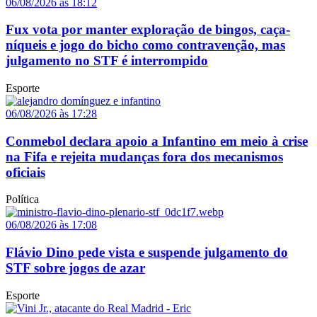
06/08/2026 às 18:12
Fux vota por manter exploração de bingos, caça-
níqueis e jogo do bicho como contravenção, mas
julgamento no STF é interrompido
Esporte
06/08/2026 às 17:28
Conmebol declara apoio a Infantino em meio à crise
na Fifa e rejeita mudanças fora dos mecanismos
oficiais
Política
06/08/2026 às 17:08
Flávio Dino pede vista e suspende julgamento do
STF sobre jogos de azar
Esporte