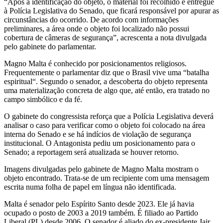
“Após a identificação do objeto, o material foi recolhido e entregue
à Polícia Legislativa do Senado, que ficará responsável por apurar as
circunstâncias do ocorrido. De acordo com informações
preliminares, a área onde o objeto foi localizado não possui
cobertura de câmeras de segurança”, acrescenta a nota divulgada
pelo gabinete do parlamentar.
Magno Malta é conhecido por posicionamentos religiosos.
Frequentemente o parlamentar diz que o Brasil vive uma “batalha
espiritual“. Segundo o senador, a descoberta do objeto representa
uma materialização concreta de algo que, até então, era tratado no
campo simbólico e da fé.
O gabinete do congressista reforça que a Polícia Legislativa deverá
analisar o caso para verificar como o objeto foi colocado na área
interna do Senado e se há indícios de violação de segurança
institucional. O Antagonista pediu um posicionamento para o
Senado; a reportagem será atualizada se houver retorno.
Imagens divulgadas pelo gabinete de Magno Malta mostram o
objeto encontrado. Trata-se de um recipiente com uma mensagem
escrita numa folha de papel em língua não identificada.
Malta é senador pelo Espírito Santo desde 2023. Ele já havia
ocupado o posto de 2003 a 2019 também. É filiado ao Partido
Liberal (PL) desde 2006. O senador é aliado do ex-presidente Jair