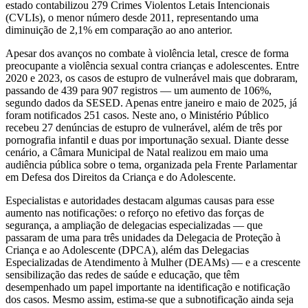
estado contabilizou 279 Crimes Violentos Letais Intencionais
(CVLIs), o menor número desde 2011, representando uma
diminuição de 2,1% em comparação ao ano anterior.
Apesar dos avanços no combate à violência letal, cresce de forma
preocupante a violência sexual contra crianças e adolescentes. Entre
2020 e 2023, os casos de estupro de vulnerável mais que dobraram,
passando de 439 para 907 registros — um aumento de 106%,
segundo dados da SESED. Apenas entre janeiro e maio de 2025, já
foram notificados 251 casos. Neste ano, o Ministério Público
recebeu 27 denúncias de estupro de vulnerável, além de três por
pornografia infantil e duas por importunação sexual. Diante desse
cenário, a Câmara Municipal de Natal realizou em maio uma
audiência pública sobre o tema, organizada pela Frente Parlamentar
em Defesa dos Direitos da Criança e do Adolescente.
Especialistas e autoridades destacam algumas causas para esse
aumento nas notificações: o reforço no efetivo das forças de
segurança, a ampliação de delegacias especializadas — que
passaram de uma para três unidades da Delegacia de Proteção à
Criança e ao Adolescente (DPCA), além das Delegacias
Especializadas de Atendimento à Mulher (DEAMs) — e a crescente
sensibilização das redes de saúde e educação, que têm
desempenhado um papel importante na identificação e notificação
dos casos. Mesmo assim, estima-se que a subnotificação ainda seja