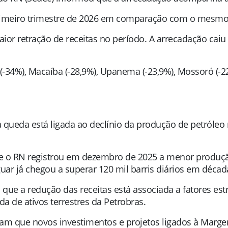
primeiro trimestre de 2026 em comparação com o mesmo
aior retração de receitas no período. A arrecadação cai
34%), Macaíba (-28,9%), Upanema (-23,9%), Mossoró (-22
a queda está ligada ao declínio da produção de petróle
ue o RN registrou em dezembro de 2025 a menor produçã
guar já chegou a superar 120 mil barris diários em décad
que a redução das receitas está associada a fatores e
 de ativos terrestres da Petrobras.
ntam que novos investimentos e projetos ligados à Marg